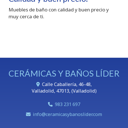
Muebles de baño con calidad y buen precio y
muy cerca de ti.
CERÁMICAS Y BAÑOS LÍDER
Calle Caballería, 46-48,
Valladolid
,
47013
,
(Valladolid)
983 231 697
info
ceramicasybanoslider.com