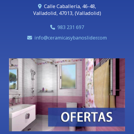
Calle Caballería, 46-48,
Valladolid
,
47013
,
(Valladolid)
983 231 697
info
ceramicasybanoslider.com