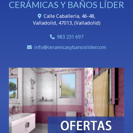
CERÁMICAS Y BAÑOS LÍDER
Calle Caballería, 46-48,
Valladolid
,
47013
,
(Valladolid)
983 231 697
info
ceramicasybanoslider.com