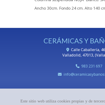
Ancho 30cm. Fondo 24 cm. Alto 140 c
CERÁMICAS Y BAÑ
Calle Caballería, 46
Valladolid
,
47013
,
(Vall
983 231 697
info
ceramicasybanosl
Este sitio web utiliza cookies propias y de terce